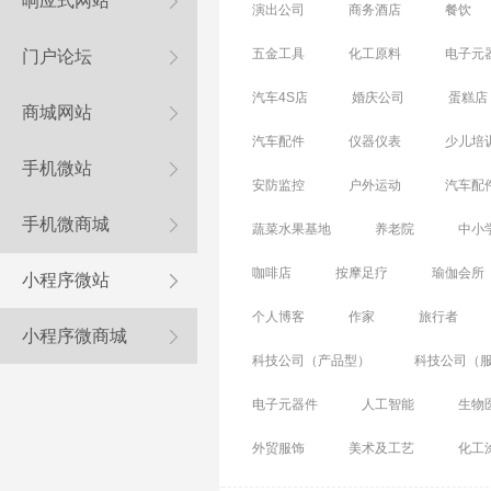
响应式网站
演出公司
商务酒店
餐饮
五金工具
化工原料
电子元
门户论坛
汽车4S店
婚庆公司
蛋糕店
商城网站
汽车配件
仪器仪表
少儿培
手机微站
安防监控
户外运动
汽车配
手机微商城
蔬菜水果基地
养老院
中小
咖啡店
按摩足疗
瑜伽会所
小程序微站
个人博客
作家
旅行者
小程序微商城
科技公司（产品型）
科技公司（
电子元器件
人工智能
生物
外贸服饰
美术及工艺
化工